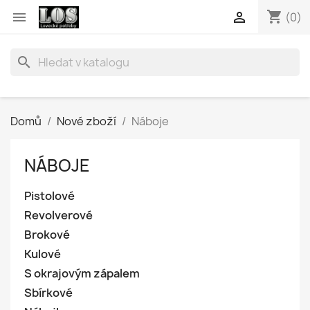
shopping_cart


(0)
search
Domů
Nové zboží
Náboje
NÁBOJE
Pistolové
Revolverové
Brokové
Kulové
S okrajovým zápalem
Sbírkové