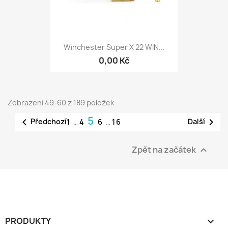
Winchester Super X 22 WIN...
0,00 Kč
Zobrazení 49-60 z 189 položek
5


Předchozí
Další
1
…
4
6
…
16
Zpět na začátek

PRODUKTY
