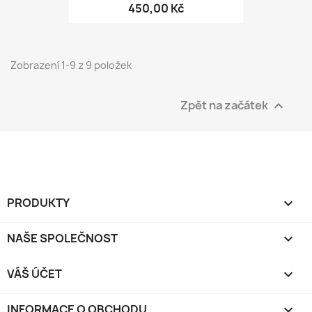
450,00 Kč
Zobrazení 1-9 z 9 položek
Zpět na začátek

PRODUKTY

NAŠE SPOLEČNOST

VÁŠ ÚČET

INFORMACE O OBCHODU
keyboard_arrow_down