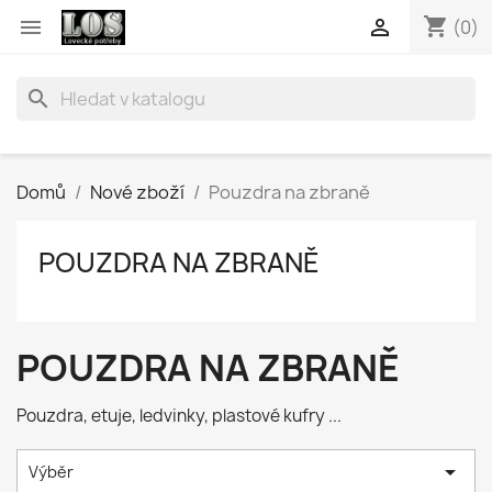
shopping_cart


(0)
search
Domů
Nové zboží
Pouzdra na zbraně
POUZDRA NA ZBRANĚ
POUZDRA NA ZBRANĚ
Pouzdra, etuje, ledvinky, plastové kufry ...

Výběr