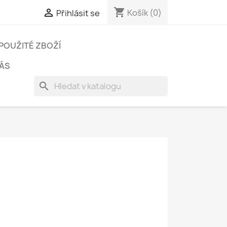
shopping_cart

Košík
(0)
Přihlásit se
POUŽITÉ ZBOŽÍ
ÁS
search