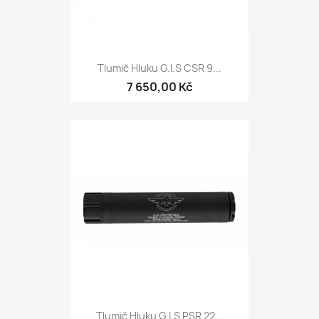
Tlumič Hluku G.I.S CSR 9...
7 650,00 Kč
Tlumič Hluku G.I.S PSR 22...