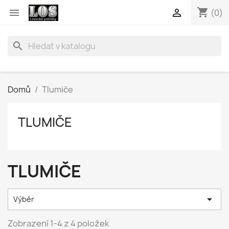
shopping_cart


(0)
search
Domů
Tlumiče
TLUMIČE
TLUMIČE

Výběr
Zobrazení 1-4 z 4 položek