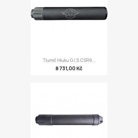
Tlumič Hluku G.I.S CSR9...
8 731,00 Kč