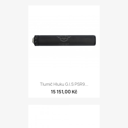
Tlumič Hluku G.I.S PSR9...
15 151,00 Kč