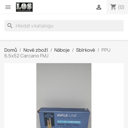
shopping_cart


(0)
search
Domů
Nové zboží
Náboje
Sbírkové
PPU
6,5x52 Carcano FMJ