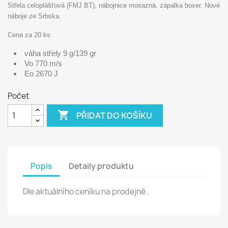
Střela celoplášťová (FMJ BT), nábojnice mosazná, zápalka boxer. Nové
náboje ze Srbska.
Cena za 20 ks
váha střely 9 g/139 gr
Vo 770 m/s
Eo 2670 J
Počet

PŘIDAT DO KOŠÍKU
Popis
Detaily produktu
Dle aktuálního ceníku na prodejně .