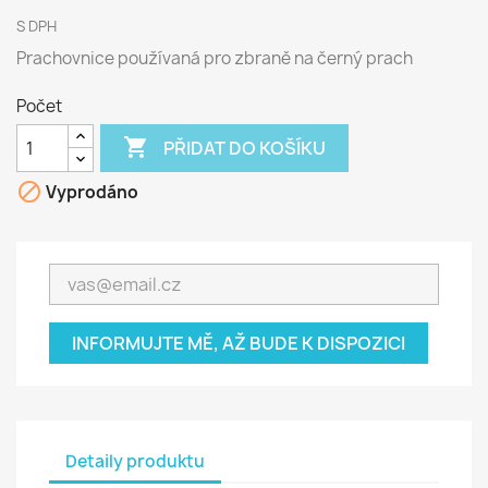
S DPH
Prachovnice používaná pro zbraně na černý prach
Počet

PŘIDAT DO KOŠÍKU

Vyprodáno
INFORMUJTE MĚ, AŽ BUDE K DISPOZICI
Detaily produktu