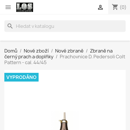
shopping_cart


(0)
search
Domů
Nové zboží
Nové zbraně
Zbraně na
černý prach a doplňky
Prachovnice D. Pedersoli Colt
Pattern - cal. 44/45
VYPRODÁNO