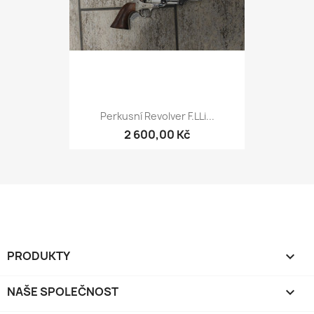
Perkusní Revolver F.LLi...
2 600,00 Kč
PRODUKTY

NAŠE SPOLEČNOST
