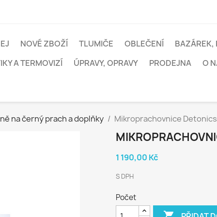
EJ
NOVÉ ZBOŽÍ
TLUMIČE
OBLEČENÍ
BAZÁREK, 
KY A TERMOVIZÍ
ÚPRAVY, OPRAVY
PRODEJNA
O N
ně na černý prach a doplňky
Mikroprachovnice Detonics
MIKROPRACHOVNI
1 190,00 Kč
S DPH
Počet

PŘIDAT 