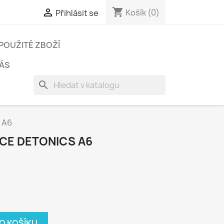
shopping_cart

Košík
(0)
Přihlásit se
POUŽITÉ ZBOŽÍ
ÁS
search
 A6
CE DETONICS A6
DO KOŠÍKU