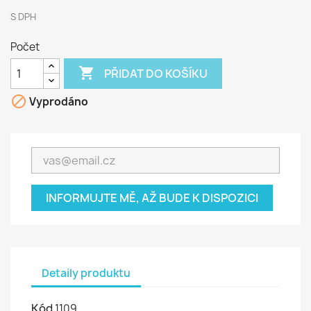
S DPH
Počet

PŘIDAT DO KOŠÍKU

Vyprodáno
INFORMUJTE MĚ, AŽ BUDE K DISPOZICI
Detaily produktu
Kód
1109