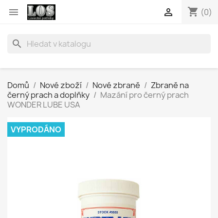
shopping_cart


(0)
search
Domů
Nové zboží
Nové zbraně
Zbraně na
černý prach a doplňky
Mazání pro černý prach
WONDER LUBE USA
VYPRODÁNO