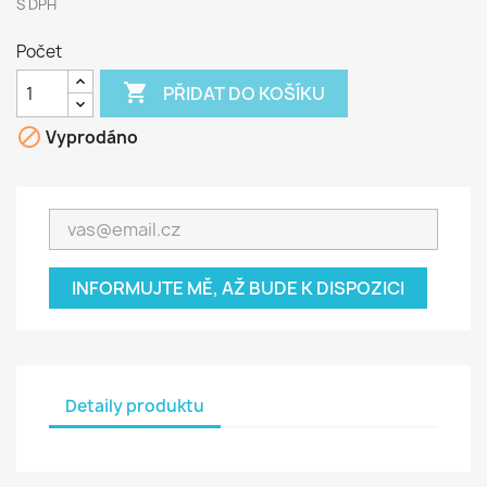
S DPH
Počet

PŘIDAT DO KOŠÍKU

Vyprodáno
INFORMUJTE MĚ, AŽ BUDE K DISPOZICI
Detaily produktu