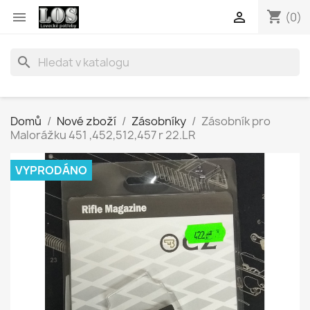
shopping_cart


(0)
search
Domů
Nové zboží
Zásobníky
Zásobník pro
Malorážku 451 ,452,512,457 r 22.LR
VYPRODÁNO