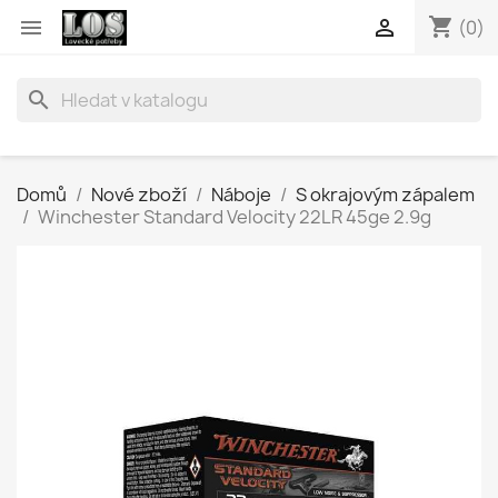
shopping_cart


(0)
search
Domů
Nové zboží
Náboje
S okrajovým zápalem
Winchester Standard Velocity 22LR 45ge 2.9g