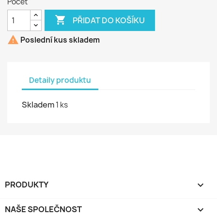
Počet

PŘIDAT DO KOŠÍKU

Poslední kus skladem
Detaily produktu
Skladem
1 ks
PRODUKTY

NAŠE SPOLEČNOST
