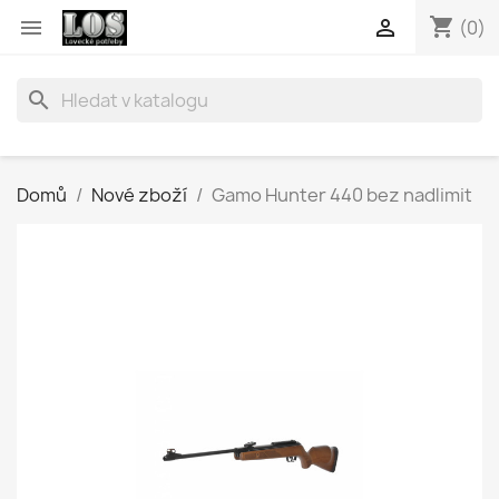
shopping_cart


(0)
search
Domů
Nové zboží
Gamo Hunter 440 bez nadlimit