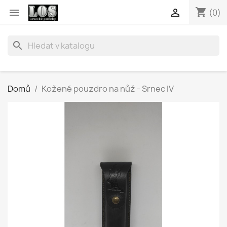
shopping_cart


(0)
search
Domů
Kožené pouzdro na nůž - Srnec IV