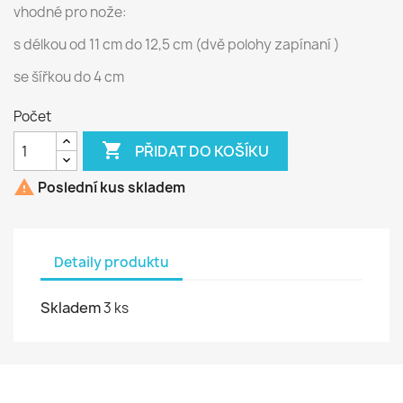
vhodné pro nože:
s délkou od 11 cm do 12,5 cm (dvě polohy zapínaní )
se šířkou do 4 cm
Počet

PŘIDAT DO KOŠÍKU

Poslední kus skladem
Detaily produktu
Skladem
3 ks